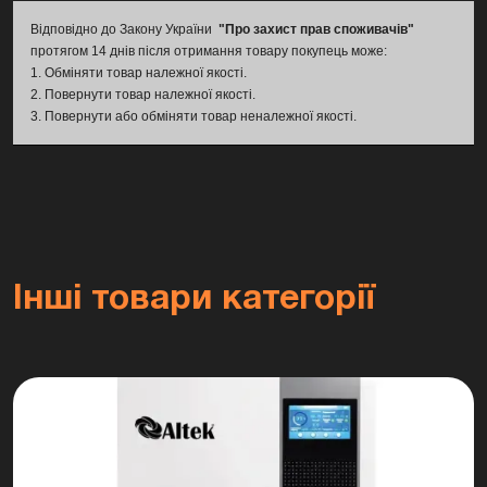
для ESS
Відповідно до Закону України
"Про захист прав споживачів"
✅ Робочий діапазон напруги DC
протягом 14 днів після отримання товару покупець може:
1. Обміняти товар належної якості.
192-1000 В
2. Повернути товар належної якості.
✅ Максимальний струм заряду 100
3. Повернути або обміняти товар неналежної якості.
А
✅ Максимальний струм розряду
100 А
✅ Gold Electronics Smart Active
BMS
Інші товари категорії
✅ Контроль напруги, струму та
температури
✅ Балансування комірок
акумулятора
✅ Зв’язок з інвертором через CAN
✅ Сумісність з Biom Professional