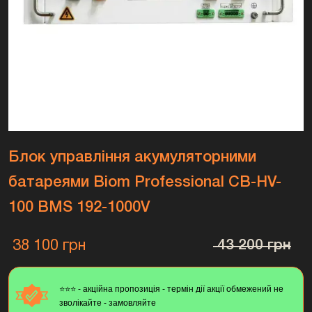
Блок управління акумуляторними
батареями Biom Professional CB-HV-
100 BMS 192-1000V
38 100 грн
43 200 грн
⭐️⭐️⭐️ - акційна пропозиція - термін дії акції обмежений не
зволікайте - замовляйте