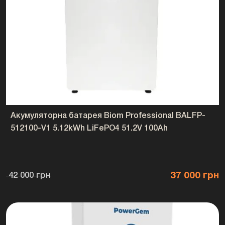
Це високовольтний контролер BMS для керування модульними акумуляторними
батареями у складі ESS-системи.
⚡ Який діапазон напруги підтримує
контролер?
Biom Professional CB-HV-100 підтримує робочий діапазон напруги DC 192-1000 В.
🔌 З якими батареями сумісний
CB-HV-100?
Акумуляторна батарея Biom Professional BALFP-
Контролер призначений для роботи з модульними батареями Biom Professional
512100-V1 5.12kWh LiFePO4 51.2V 100Ah
BAHV-100512-LFP.
🧠 Що контролює Smart Active
BMS?
37 000 грн
42 000 грн
Система контролює напругу, струм, температуру, стан батарей та балансування
комірок.
📡 Як контролер зв’язується з