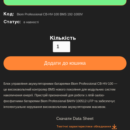
Код:
Biom Professional CB-HV-100 BMS 192-1000V
Статус:
в навності
Кількість
Блок управління акумуляторними батареями Biom Professional CB-HV-100 —
це високовольтний контролер BMS нового покоління для модульних систем
накопичення енергії. Пристрій призначений для роботи з літій-залізо-
фосфатними батареями Biom Professional BAHV-100512-LFP та забезпечує
інтелектуальне керування високовольтним акумуляторним масивом.
Скачати Data Sheet
Техгічні характеристики обладнання