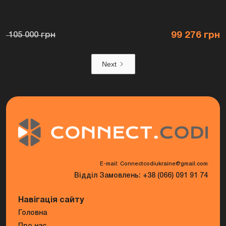
99 276 грн
105 000 грн
Next
E-mail: Connectcodiukraine@gmail.com
Відділ Замовлень: +38 (066) 091 91 74
Навігація сайту
Головна