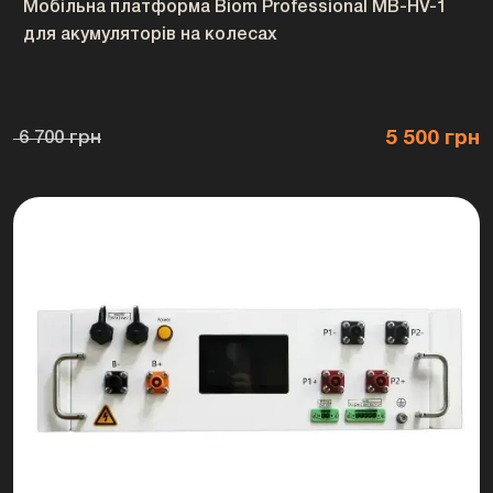
Мобільна платформа Biom Professional MB-HV-1
100
для акумуляторів на колесах
Biom Professional CB-HV-100
забезпечує інтелектуальне
5 500 грн
6 700 грн
керування батарейною системою,
контроль параметрів та
балансування комірок. Завдяки
цьому акумуляторний масив
працює стабільніше, безпечніше
та ефективніше.
Контролер розроблений для високовольтних ESS-систем і сумісний із модульними
батареями Biom Professional BAHV-100512-LFP. Він підходить для об’єктів, де
потрібна надійна робота акумуляторної системи з високою напругою до 1000 В.
🌍 Бренд Biom
Professional