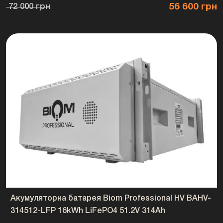
56 600 грн
72 000 грн
📌 Основні характеристики
Бренд: Biom Professional
Модель: CB-HV-100
Тип пристрою: високовольтний контролер BMS
Тип балансування: Gold Electronics Smart Active BMS
Робочий діапазон напруги: DC 192-1000 В
Максимальний струм заряду: 100 А
Максимальний струм розряду: 100 А
Інтерфейс зв’язку: CAN
Сумісність: батареї Biom Professional BAHV-100512-LFP
Ступінь захисту: IP20
Призначення: ESS, СЕС, резервне живлення, високовольтні батарейні системи
🔋 Електричні параметри
Робочий діапазон напруги: DC 192-1000 В
Максимальний струм заряду: 100 А
Максимальний струм розряду: 100 А
Тип системи: високовольтна акумуляторна система
Сумісні батареї: Biom Professional BAHV-100512-LFP
Акумуляторна батарея Biom Professional HV BAHV-
📡 Комунікація
314512-LFP 16kWh LiFePO4 51.2V 314Ah
Інтерфейс зв’язку: CAN