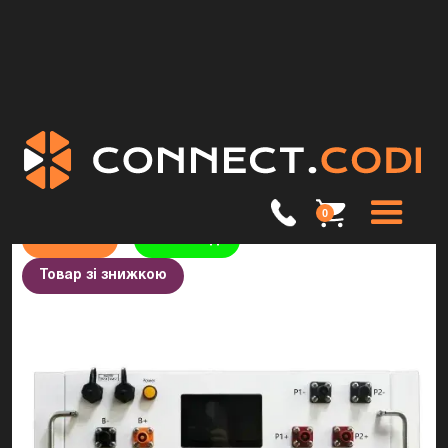
Блок управління акумуляторними батареями Biom Professional CB-HV-100 BMS 192-
Головна>
Каталог>
1000V
Акумулятори
0
Новинка
На складі
Товар зі знижкою