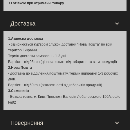
об’єктів.
3.Готівкою при отриманні товару
Biom Professional CB-HV-100
Доставка
використовує систему
Gold
Electronics Smart Active BMS
, яка
1.Адресна доставка
контролює напругу, струм,
- здійснюється кур'єром служби доставки "Нова Пошта" по всій
температуру, стан батарей та
території України.
Термін доставки замовлень: 1-3 дні.
балансування комірок. Це
Вартість: від 95 грн (ціна залежить від габаритів та ваги продукції).
дозволяє підвищити безпеку,
2.Нова Пошта
- доставка до відділення/поштомату, термін відправки 1-3 робочих
стабільність і довговічність
днів.
акумуляторної системи.
Вартість: від 60 грн (в залежності від габаритів продукції)
3.Самовивіз
- Безкоштовно, м. Київ, Проспект Валерія Лобановського 150А, офіс
💡 Переваги Biom
№82
Professional CB-HV-100
Повернення
✅ Високовольтний контролер BMS