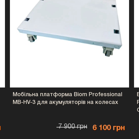
Додатковий рівень безпеки для житлових
WiFi моніторинг
Контроль роботи системи через мобільн
Сумісність із популя
Підтримуються інвертори Deye, Solis, G
RS485.
⚙️ Технології та
PowerBrick Plus
Мобільна платформа Biom Professional
Інтелектуальна сист
MB-HV-3 для акумуляторів на колесах
Вбудована Smart BMS контролює всі пар
перевантаження
7 900 грн
н
6 100 грн
короткого замикання
перезаряду