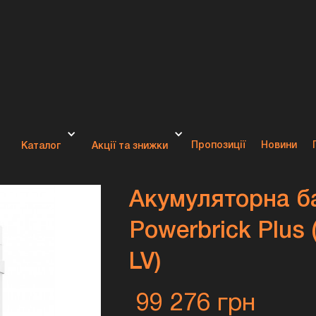
rbrick Plus (16,07 кВт*год / 51,2 В LV)
Пропозиції
Новини
Каталог
Акції та знижки
Акумуляторна б
Powerbrick Plus (
LV)
99 276 грн