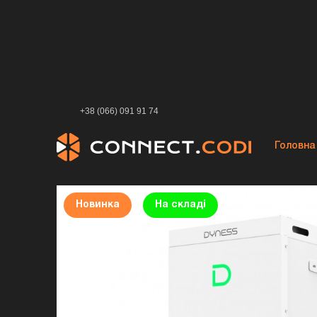
Головна>
Каталог>
Акумуляторна батарея Dyness Powe
+38 (066) 091 91 74
Головна
Акумулятори
Новинка
На складі