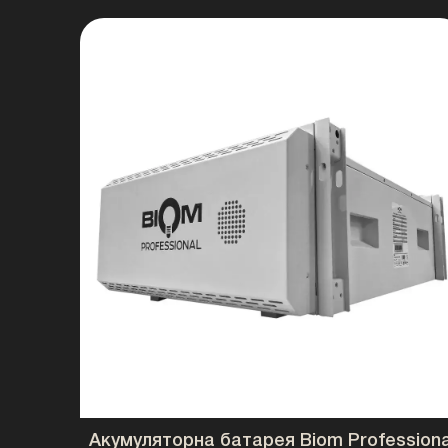
Акумуляторна батарея Biom Professiona