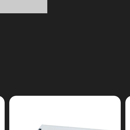
LiFePO4 технологія н
.
Літій-залізо-фосфатні елементи забезпеч
довговічність роботи.
Понад 8000 циклів екс
Ресурс батареї значно перевищує традиц
років роботи.
Масштабування до 50
Система підтримує паралельне підключе
кВт·год.
Захист IP65
Корпус надійно захищений від пилу та 
складних умовах експлуатації.
Вбудований аерозоль