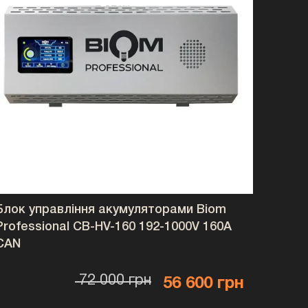
 та комерційних об'єктів.
ий застосунок у режимі реального часу.
рними інверторами
oodWe, Growatt, SMA, Victron та інші системи з CAN або
 особливості Dyness
Блок управління акумуляторами Biom
ема BMS
Professional CB-HV-160 192-1000V 160A
CAN
аметри роботи акумулятора та забезпечує захист від:
72 000 грн
56 600 грн