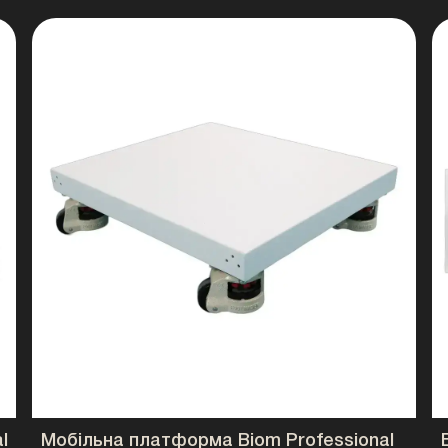
глибокого розряду
перегріву
Вбудований LCD-дис
Користувач може контролювати рівень з
використання додаткового обладнання.
CAN та RS485
Швидка інтеграція з більшістю сучасних 
Модульна архітектур
Можливість поступового збільшення ємн
📊 Повні техніч
l
Мобільна платформа Biom Professional