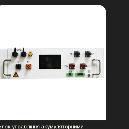
плей
аряду, робочі параметри та стан системи без
гібридних інверторів.
а
ості системи без заміни основного обладнання.
ні характеристики
Блок управління акумуляторними