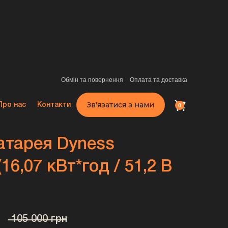
Обмін та повернення
Оплата та доставка
Зв'язатися з нами
Про нас
Контакти
0
атарея Dyness
16,07 кВт*год / 51,2 В
105 000 грн