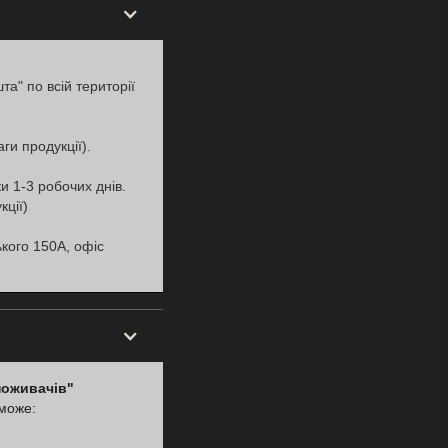
встановлювати як у те
умовах підвищеної во
Вбудований WiFi-моні
а" по всій території
та аерозольна систе
Dyness PowerBrick Pl
аги продукції).
рішень на ринку систе
и 1-3 робочих днів.
кції)
ького 150А, офіс
💡 Переваги ак
PowerBrick Plus
Висока ємність 16.07 
поживачів"
Акумулятор забезпечує значний запас е
 може:
комерційного об'єкта навіть під час три