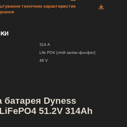
штування технічних характеристик
днання
ики
314 А
Life PO4 (літій залізо-фосфат)
48 V
а батарея Dyness
 LiFePO4 51.2V 314Ah