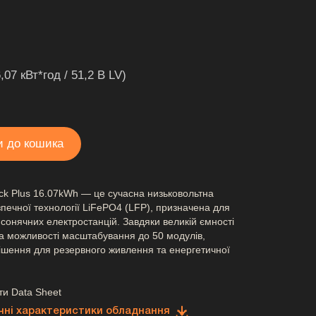
07 кВт*год / 51,2 В LV)
ck Plus 16.07kWh — це сучасна низьковольтна
зпечної технології LiFePO4 (LFP), призначена для
сонячних електростанцій. Завдяки великій ємності
та можливості масштабування до 50 модулів,
ішення для резервного живлення та енергетичної
ти Data Sheet
ічні характеристики обладнання